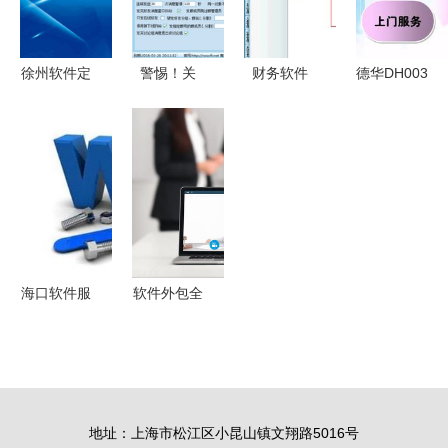
徐州软件定
警惕！关
财务软件
德华DH003
制与App定
于“牛仔企
中,销售退
人力资源外
制开发的完
业QQ综合
货怎么查询
包 社保公
整流程及软
营销群发软
分析 分析
积金管理系
件销售策略
件2016
统图片_高
解析
v1.20”的风
清图_细节
险警示
图
海口软件服
软件外包全
务外包 探
攻略 规避
索出众外包
风险、保障
公司的成功
项目成功的
之道
核心要点
地址：上海市松江区小昆山镇文翔路5016号