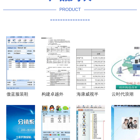
PRODUCT
----------------
傲蓝服装鞋
构建卓越外
海康威视半
云时代浪潮
帽销售软件
包质量 质
年报深度解
下，离岸软
打造高效服
量管理与销
析 软件外
件外包的转
装店全方位
售智慧的结
包服务如何
型与未来
管理体验
合
驱动新增长